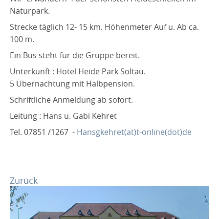
Naturpark.
Mitglied werden
Strecke täglich 12- 15 km. Höhenmeter Auf u. Ab ca.
Die Vorstandschaft
100 m.
Unsere Wanderführer
Ein Bus steht für die Gruppe bereit.
Unsere Werbepartner
Unterkunft : Hotel Heide Park Soltau.
5 Übernachtung mit Halbpension.
zum Download
Schriftliche Anmeldung ab sofort.
Wanderung anbieten
Leitung : Hans u. Gabi Kehret
Unser Wegenetz
Tel. 07851 /1267 -
Hansgkehret(at)t-online(dot)de
Kontakt
Links
Von A bis Z
Zurück
Anfahrt
Impressum - Datenschutz