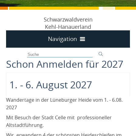
Schwarzwaldverein
Kehl-Hanauerland
Navigation
Home
Schon Anmelden für 2027
125 Jahre SWV Kehl-Hanauerland 1897-2022
Schon Anmelden für 2027
1. - 6. August 2027
Nächste Termine
Programm 2026
Wandertage in der Lüneburger Heide vom 1. - 6.08.
2027
Unser Dauerläufer
Mit Besuch der Stadt Celle mit professioneller
Wander- / Reise-Berichte
Altstadtführung.
Wir über uns
Wir erwandern 4 der schönsten Heideschleifen im