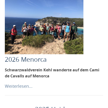
Wanderberichte
Wir über uns
Mitglied werden
Die Vorstandschaft
Unsere Wanderführer
Unsere Werbepartner
2026 Menorca
zum Download
Wanderung anbieten
Schwarzwaldverein Kehl wanderte auf dem Cami
de Cavalls auf Menorca
Unser Wegenetz
Kontakt
Weiterlesen...
Links
Von A bis Z