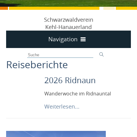
Schwarzwaldverein
Kehl-Hanauerland
Navigation
Home
Reiseberichte
125 Jahre SWV Kehl-Hanauerland 1897-2022
Schon Anmelden für 2027
2026 Ridnaun
Nächste Termine
Wanderwoche im Ridnauntal
Programm 2026
Weiterlesen...
Unser Dauerläufer
Wander- / Reise-Berichte
Reiseberichte